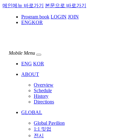
메인메뉴 바로가기
본문으로 바로가기
Program book
LOGIN
JOIN
ENG
KOR
Mobile Menu
ENG
KOR
ABOUT
Overview
Schedule
History
Directions
GLOBAL
Global Pavilion
1:1 밋업
전시