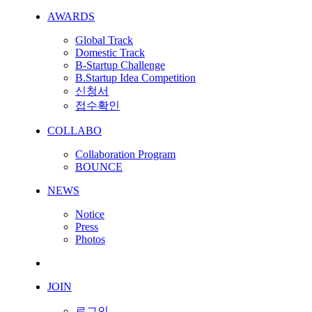
AWARDS
Global Track
Domestic Track
B-Startup Challenge
B.Startup Idea Competition
신청서
접수확인
COLLABO
Collaboration Program
BOUNCE
NEWS
Notice
Press
Photos
JOIN
로그인