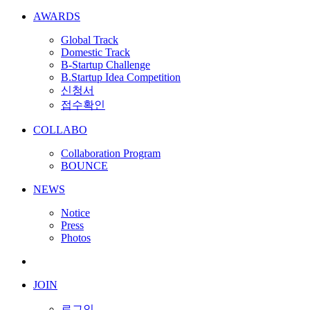
AWARDS
Global Track
Domestic Track
B-Startup Challenge
B.Startup Idea Competition
신청서
접수확인
COLLABO
Collaboration Program
BOUNCE
NEWS
Notice
Press
Photos
JOIN
로그인