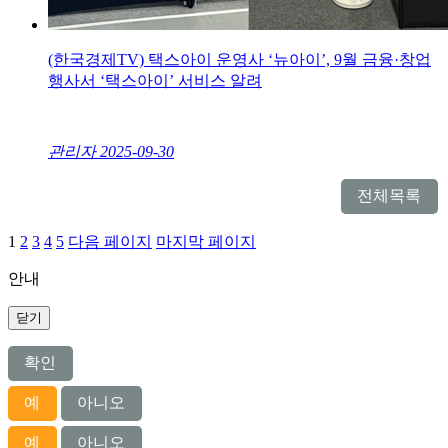
(한국경제TV) 택스아이 운영사 ‘뉴아이’, 9월 금융·창업
행사서 ‘택스아이’ 서비스 알려
관리자
2025-09-30
전체목록
1
2
3
4
5
다음 페이지
마지막 페이지
안내
닫기
확인
예
아니오
예
아니오