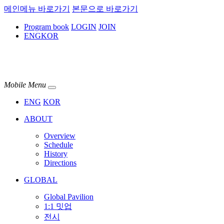
메인메뉴 바로가기
본문으로 바로가기
Program book
LOGIN
JOIN
ENG
KOR
Mobile Menu
ENG
KOR
ABOUT
Overview
Schedule
History
Directions
GLOBAL
Global Pavilion
1:1 밋업
전시