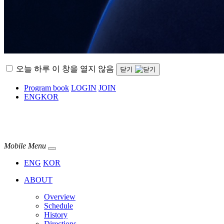
오늘 하루 이 창을 열지 않음
닫기
Program book
LOGIN
JOIN
ENG
KOR
Mobile Menu
ENG
KOR
ABOUT
Overview
Schedule
History
Directions