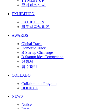
1:1 MEET-UP
콘퍼런스 연사
EXHIBITION
EXHIBITION
글로벌 파빌리온
AWARDS
Global Track
Domestic Track
B-Startup Challenge
B.Startup Idea Competition
신청서
접수확인
COLLABO
Collaboration Program
BOUNCE
NEWS
Notice
Press