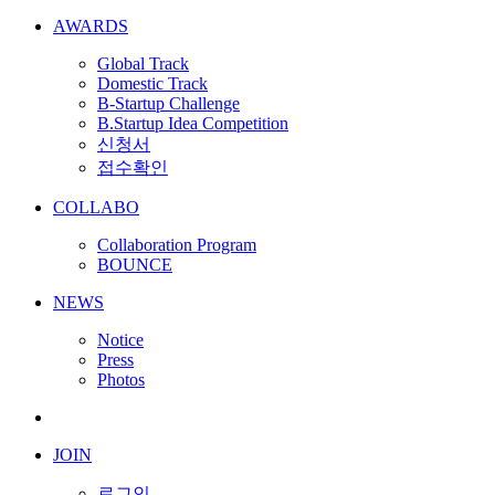
AWARDS
Global Track
Domestic Track
B-Startup Challenge
B.Startup Idea Competition
신청서
접수확인
COLLABO
Collaboration Program
BOUNCE
NEWS
Notice
Press
Photos
JOIN
로그인