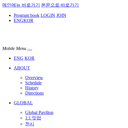
메인메뉴 바로가기
본문으로 바로가기
Program book
LOGIN
JOIN
ENG
KOR
Mobile Menu
ENG
KOR
ABOUT
Overview
Schedule
History
Directions
GLOBAL
Global Pavilion
1:1 밋업
전시