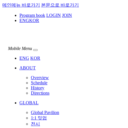
메인메뉴 바로가기
본문으로 바로가기
Program book
LOGIN
JOIN
ENG
KOR
Mobile Menu
ENG
KOR
ABOUT
Overview
Schedule
History
Directions
GLOBAL
Global Pavilion
1:1 밋업
전시