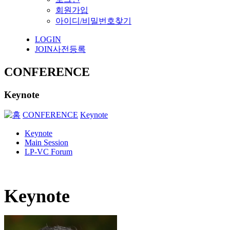
회원가입
아이디/비밀번호찾기
LOGIN
JOIN
사전등록
CONFERENCE
Keynote
CONFERENCE
Keynote
Keynote
Main Session
LP-VC Forum
Keynote