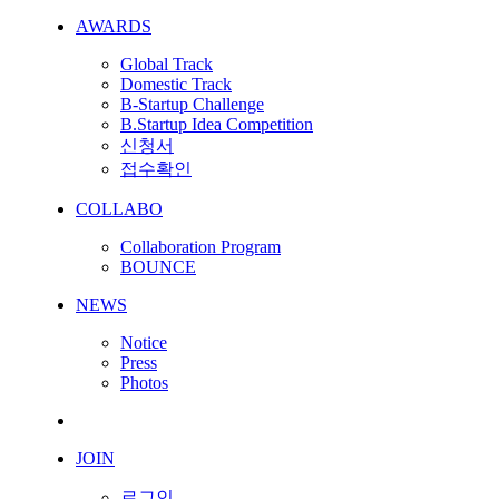
AWARDS
Global Track
Domestic Track
B-Startup Challenge
B.Startup Idea Competition
신청서
접수확인
COLLABO
Collaboration Program
BOUNCE
NEWS
Notice
Press
Photos
JOIN
로그인