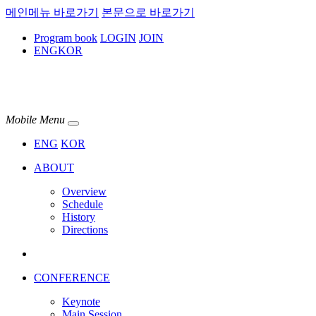
메인메뉴 바로가기
본문으로 바로가기
Program book
LOGIN
JOIN
ENG
KOR
Mobile Menu
ENG
KOR
ABOUT
Overview
Schedule
History
Directions
CONFERENCE
Keynote
Main Session