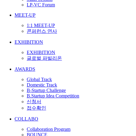
LP-VC Forum
MEET-UP
1:1 MEET-UP
콘퍼런스 연사
EXHIBITION
EXHIBITION
글로벌 파빌리온
AWARDS
Global Track
Domestic Track
B-Startup Challenge
B.Startup Idea Competition
신청서
접수확인
COLLABO
Collaboration Program
BOUNCE