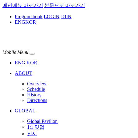
메인메뉴 바로가기
본문으로 바로가기
Program book
LOGIN
JOIN
ENG
KOR
Mobile Menu
ENG
KOR
ABOUT
Overview
Schedule
History
Directions
GLOBAL
Global Pavilion
1:1 밋업
전시