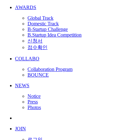
AWARDS
Global Track
Domestic Track
B-Startup Challenge
B.Startup Idea Competition
신청서
접수확인
COLLABO
Collaboration Program
BOUNCE
NEWS
Notice
Press
Photos
JOIN
로그인